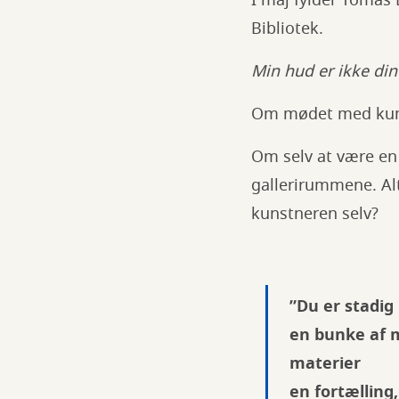
I maj fylder Tomas
Bibliotek.
Min hud er ikke din
Om mødet med kuns
Om selv at være en
gallerirummene. Alt
kunstneren selv?
”Du er stadig
en bunke af m
materier
en fortælling,