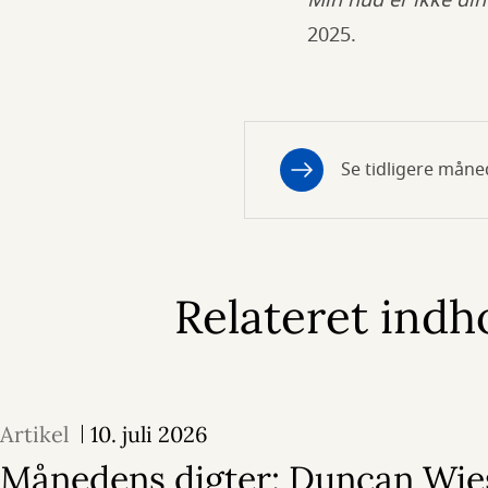
Min hud er ikke di
2025.
Se tidligere måne
Relateret indh
Artikel
10. juli 2026
Månedens digter: Duncan Wie