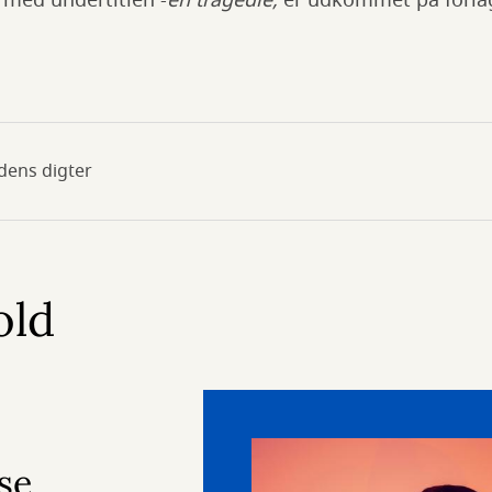
n
med undertitlen -
en tragedie,
er udkommet på forlag
dens digter
old
se