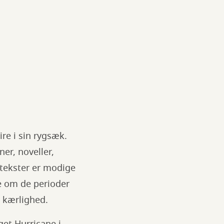
re i sin rygsæk.
r, noveller,
 tekster er modige
e om de perioder
g kærlighed.