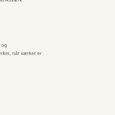
deriksværk
 og
rket, når værket er