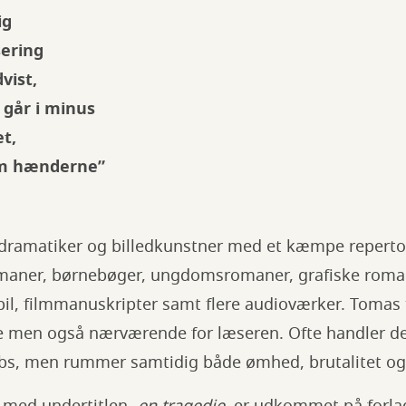
ig
sering
vist,
 går i minus
et,
em hænderne”
 dramatiker og billedkunstner med et kæmpe repertoi
maner, børnebøger, ungdomsromaner, grafiske romane
spil, filmmanuskripter samt flere audioværker. Tomas
e men også nærværende for læseren. Ofte handler d
nubs, men rummer samtidig både ømhed, brutalitet o