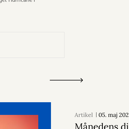
et Hurricane i
Artikel
05. maj 20
Månedens di