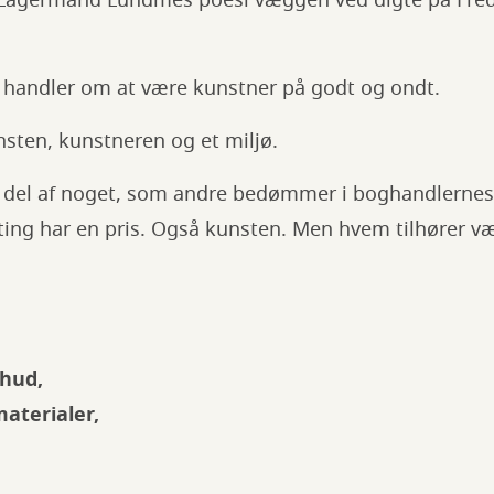
 Lagermand Lundmes poesi væggen ved digte på Fre
handler om at være kunstner på godt og ondt.
ten, kunstneren og et miljø.
 del af noget, som andre bedømmer i boghandlernes
ing har en pris. Også kunsten. Men hvem tilhører væ
 hud,
aterialer,