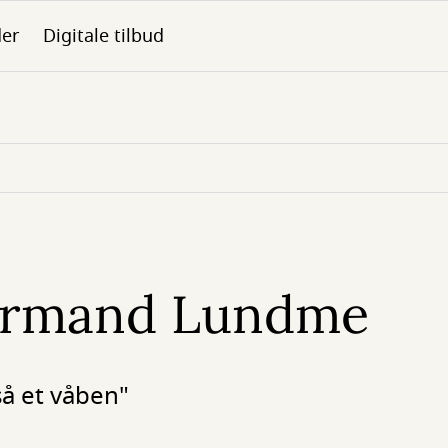
der
Digitale tilbud
ermand Lundme
så et våben"