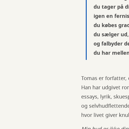
du tager på d
igen en ferni
du købes grad
du sælger ud,
og falbyder d
du har mell
Tomas er forfatter,
Han har udgivet ro
essays, lyrik, skue
og selvhudflettend
hvor livet giver k