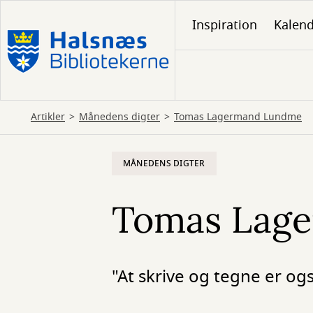
Gå
Inspiration
Kalen
til
hovedindhold
Artikler
Månedens digter
Tomas Lagermand Lundme
MÅNEDENS DIGTER
Tomas Lag
"At skrive og tegne er og