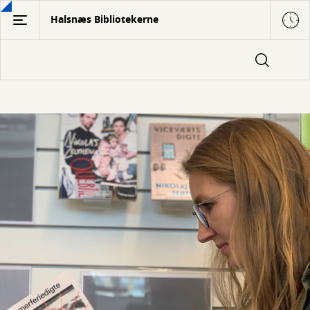
Gå
Halsnæs Bibliotekerne
til
hovedindhold
Inspiration