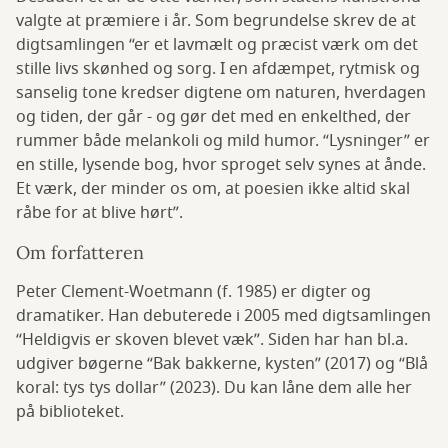
valgte at præmiere i år. Som begrundelse skrev de at
digtsamlingen “er et lavmælt og præcist værk om det
stille livs skønhed og sorg. I en afdæmpet, rytmisk og
sanselig tone kredser digtene om naturen, hverdagen
og tiden, der går - og gør det med en enkelthed, der
rummer både melankoli og mild humor. “Lysninger” er
en stille, lysende bog, hvor sproget selv synes at ånde.
Et værk, der minder os om, at poesien ikke altid skal
råbe for at blive hørt”.
Om forfatteren
Peter Clement-Woetmann (f. 1985) er digter og
dramatiker. Han debuterede i 2005 med digtsamlingen
“Heldigvis er skoven blevet væk”. Siden har han bl.a.
udgiver bøgerne “Bak bakkerne, kysten” (2017) og “Blå
koral: tys tys dollar” (2023). Du kan låne dem alle her
på biblioteket.