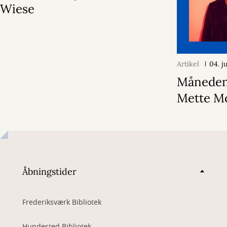
Wiese
Artikel
04. j
Månedens
Mette M
Åbningstider
Frederiksværk Bibliotek
Hundested Bibliotek