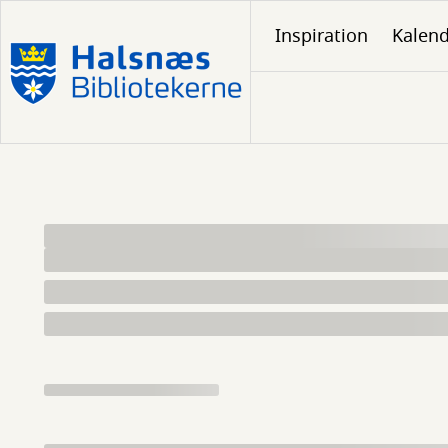
Gå
Inspiration
Kalen
til
hovedindhold