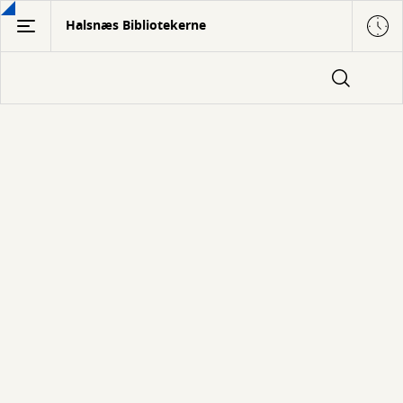
Gå
Halsnæs Bibliotekerne
til
hovedindhold