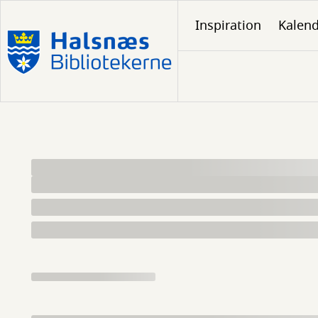
Gå
Inspiration
Kalen
til
hovedindhold