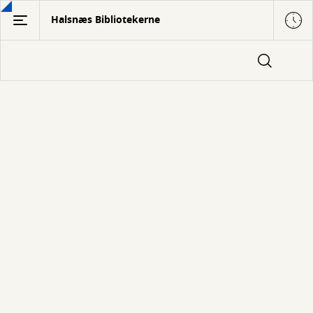
Gå
Halsnæs Bibliotekerne
til
hovedindhold