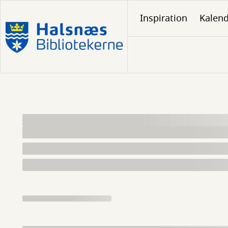
Gå
Inspiration
Kalen
til
hovedindhold