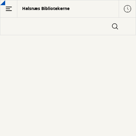
Gå
Halsnæs Bibliotekerne
til
hovedindhold