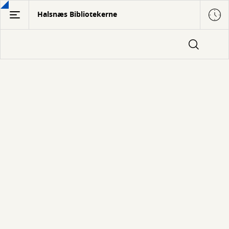
Gå
Halsnæs Bibliotekerne
til
hovedindhold