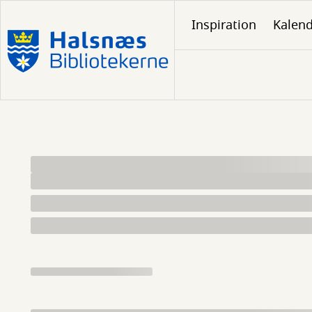
Gå
Inspiration
Kalen
til
hovedindhold