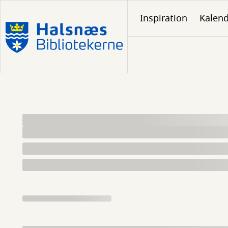
Gå
Inspiration
Kalen
til
hovedindhold