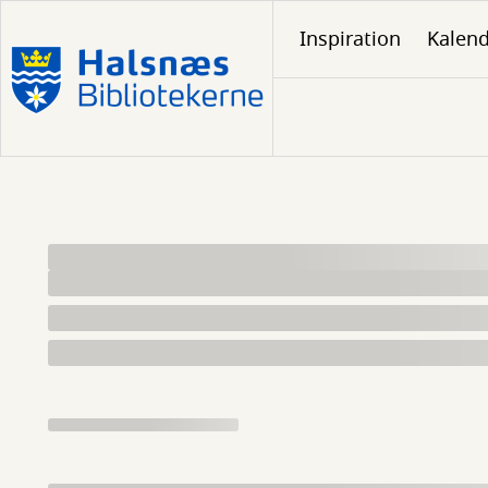
Gå
Inspiration
Kalen
til
hovedindhold