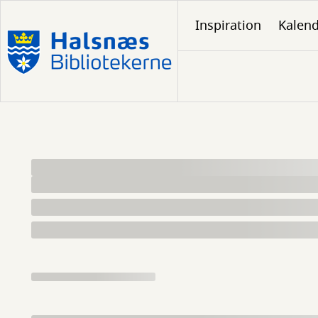
Gå
Inspiration
Kalen
til
hovedindhold