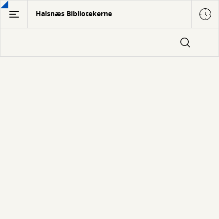
Gå
Halsnæs Bibliotekerne
til
hovedindhold