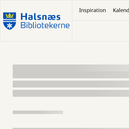
Gå
Inspiration
Kalen
til
hovedindhold