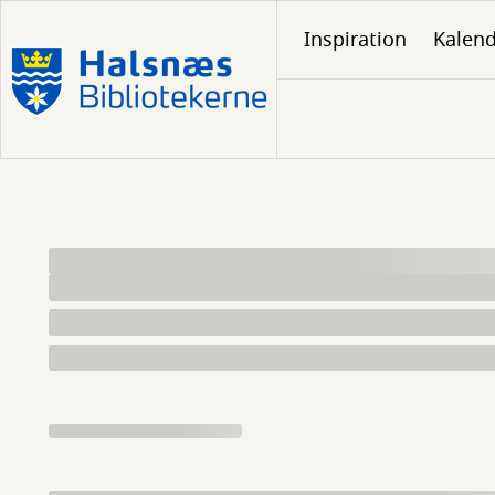
Gå
Inspiration
Kalen
til
hovedindhold