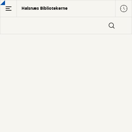
Gå
Halsnæs Bibliotekerne
til
hovedindhold