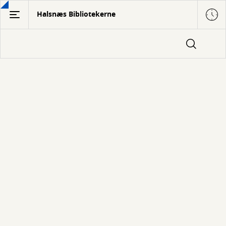
Gå
Halsnæs Bibliotekerne
til
hovedindhold