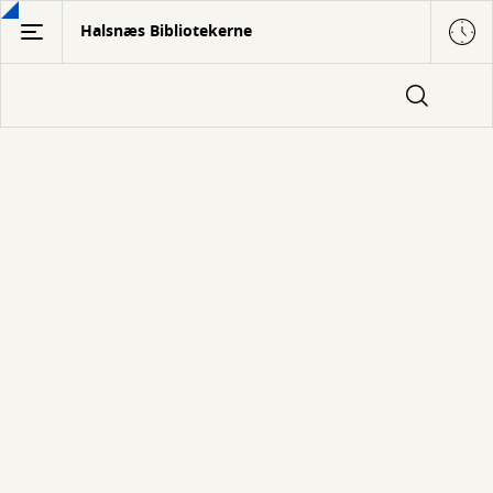
Gå
Halsnæs Bibliotekerne
til
hovedindhold