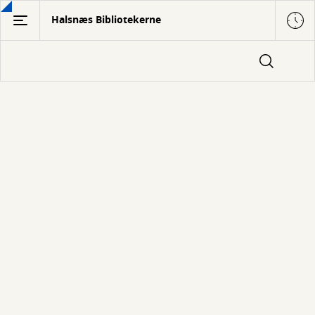
Gå
Halsnæs Bibliotekerne
til
hovedindhold