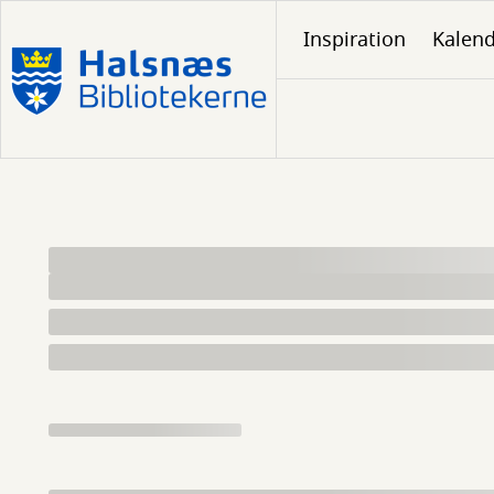
Gå
Inspiration
Kalen
til
hovedindhold