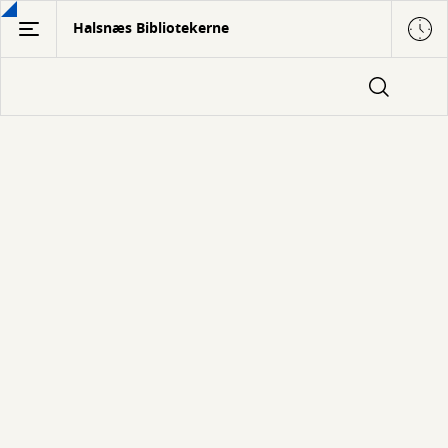
Gå
Halsnæs Bibliotekerne
til
hovedindhold