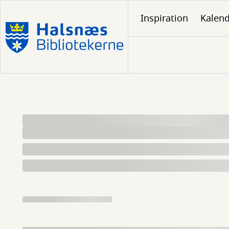
Gå
Inspiration
Kalen
til
hovedindhold