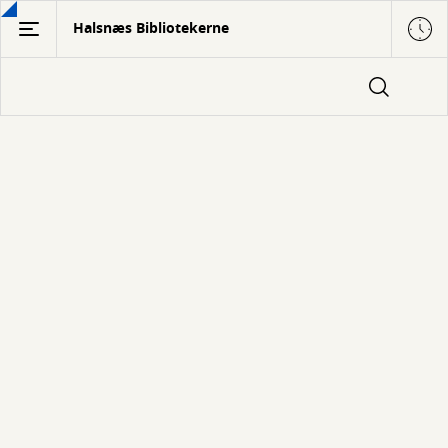
Gå
Halsnæs Bibliotekerne
til
hovedindhold