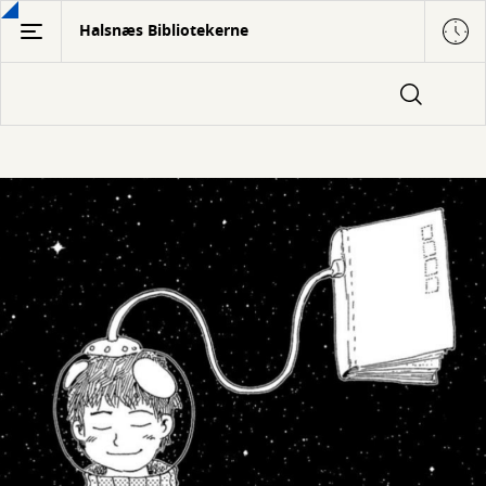
Gå
Halsnæs Bibliotekerne
til
hovedindhold
Tilbud
til
skoler