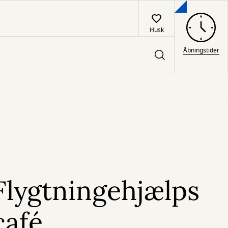
Husk
Åbningstider
Flygtningehjælps
café