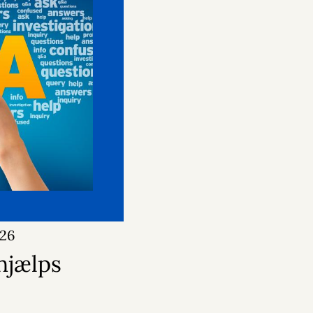
026
hjælps