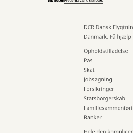
Bibliotek
Frederiksværk Bibliotek
DCR Dansk Flygtning
Danmark. Få hjælp t
Opholdstilladelse
Pas
Skat
Jobsøgning
Forsikringer
Statsborgerskab
Familiesammenfør
Banker
Hele den komplice