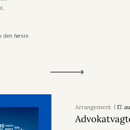
t.
k den første
Arrangement
17. 
Advokatvagt