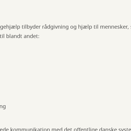
ehjælp tilbyder rådgivning og hjælp til mennesker, 
il blandt andet:
ing
rede kommunikation med det offentlige danske syst