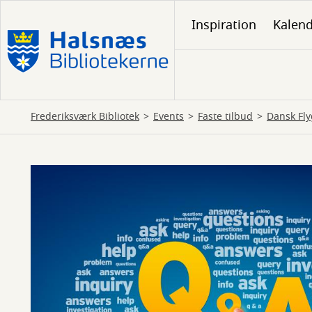
Gå
Inspiration
Kalen
til
hovedindhold
Frederiksværk Bibliotek
Events
Faste tilbud
Dansk Fly